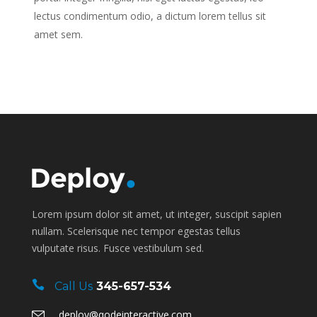
lectus condimentum odio, a dictum lorem tellus sit
amet sem.
Lorem ipsum dolor sit amet, ut integer, suscipit sapien
nullam. Scelerisque nec tempor egestas tellus
vulputate risus. Fusce vestibulum sed.
Call Us
345-657-534
deploy@qodeinteractive.com