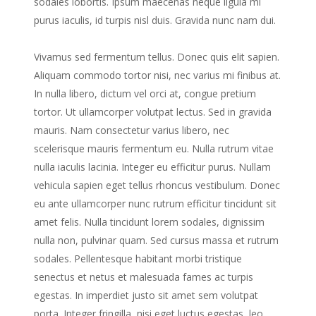
sodales lobortis. Ipsum maecenas neque ligula mi
purus iaculis, id turpis nisl duis. Gravida nunc nam dui.
Vivamus sed fermentum tellus. Donec quis elit sapien.
Aliquam commodo tortor nisi, nec varius mi finibus at.
In nulla libero, dictum vel orci at, congue pretium
tortor. Ut ullamcorper volutpat lectus. Sed in gravida
mauris. Nam consectetur varius libero, nec
scelerisque mauris fermentum eu. Nulla rutrum vitae
nulla iaculis lacinia. Integer eu efficitur purus. Nullam
vehicula sapien eget tellus rhoncus vestibulum. Donec
eu ante ullamcorper nunc rutrum efficitur tincidunt sit
amet felis. Nulla tincidunt lorem sodales, dignissim
nulla non, pulvinar quam. Sed cursus massa et rutrum
sodales. Pellentesque habitant morbi tristique
senectus et netus et malesuada fames ac turpis
egestas. In imperdiet justo sit amet sem volutpat
porta. Integer fringilla, nisi eget luctus egestas, leo