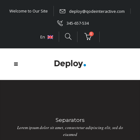
Welcome to Our Site
deploy@qodeinteractive.com
345-657-534
0
En
Separators
Lorem ipsum dolor sit amet, consectetur adipiscing elit, sed do
eiusmod