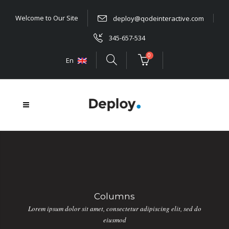
Welcome to Our Site
deploy@qodeinteractive.com
345-657-534
0
En
Columns
Lorem ipsum dolor sit amet, consectetur adipiscing elit, sed do
eiusmod