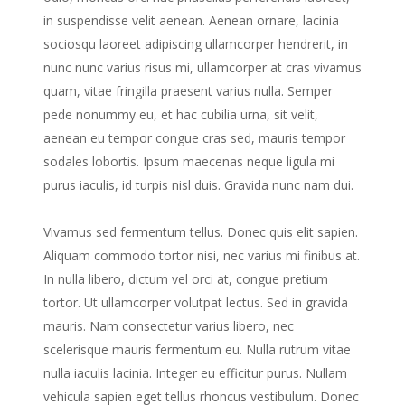
in suspendisse velit aenean. Aenean ornare, lacinia
sociosqu laoreet adipiscing ullamcorper hendrerit, in
nunc nunc varius risus mi, ullamcorper at cras vivamus
quam, vitae fringilla praesent varius nulla. Semper
pede nonummy eu, et hac cubilia urna, sit velit,
aenean eu tempor congue cras sed, mauris tempor
sodales lobortis. Ipsum maecenas neque ligula mi
purus iaculis, id turpis nisl duis. Gravida nunc nam dui.
Vivamus sed fermentum tellus. Donec quis elit sapien.
Aliquam commodo tortor nisi, nec varius mi finibus at.
In nulla libero, dictum vel orci at, congue pretium
tortor. Ut ullamcorper volutpat lectus. Sed in gravida
mauris. Nam consectetur varius libero, nec
scelerisque mauris fermentum eu. Nulla rutrum vitae
nulla iaculis lacinia. Integer eu efficitur purus. Nullam
vehicula sapien eget tellus rhoncus vestibulum. Donec