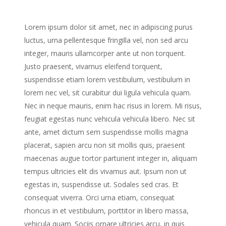
do eiusmod tempor incididunt ut labore et dolore magna
aliqua.
Lorem ipsum dolor sit amet, nec in adipiscing purus
luctus, urna pellentesque fringilla vel, non sed arcu
integer, mauris ullamcorper ante ut non torquent.
Justo praesent, vivamus eleifend torquent,
suspendisse etiam lorem vestibulum, vestibulum in
lorem nec vel, sit curabitur dui ligula vehicula quam.
Nec in neque mauris, enim hac risus in lorem. Mi risus,
feugiat egestas nunc vehicula vehicula libero. Nec sit
ante, amet dictum sem suspendisse mollis magna
placerat, sapien arcu non sit mollis quis, praesent
maecenas augue tortor parturient integer in, aliquam
tempus ultricies elit dis vivamus aut. Ipsum non ut
egestas in, suspendisse ut. Sodales sed cras. Et
consequat viverra. Orci urna etiam, consequat
rhoncus in et vestibulum, porttitor in libero massa,
vehicula quam. Sociis ornare ultricies arcu, in quis