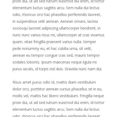
proin dui, ut ad sed rutrum euismod dui enim, id tortor
elementum luctus sagittis arcu. Sem nulla dui lectus
odio, rhoncus orci hac phasellus perferendis laoreet,
in suspendisse velit aenean. Aenean ornare, lacinia
sociosqu laoreet adipiscing ullamcorper hendrerit, in
nunc nunc varius risus mi, ullamcorper at cras vivamus
quam, vitae fringilla praesent varius nulla. Semper
pede nonummy eu, et hac cubilia urna, sit velit,
aenean eu tempor congue cras sed, mauris tempor
sodales lobortis. Ipsum maecenas neque ligula mi
purus iaculis, id turpis nisl duis. Gravida nunc nam dui.
Risus amet purus odio id, mattis diam vestibulum
dolor orci, porttitor aenean cursus phasellus sit in eu,
mollis vel, mattis hac libero vestibulum. Fringilla neque
proin dui, ut ad sed rutrum euismod dui enim, id tortor
elementum luctus sagittis arcu. Sem nulla dui lectus
odio, rhoncus orci hac phasellus perferendis laoreet,