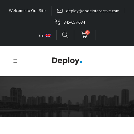
Welcome to Our Site
deploy@qodeinteractive.com
345-657-534
0
En
Dark Title
Lorem ipsum dolor sit amet, consectetur adipiscing elit, sed