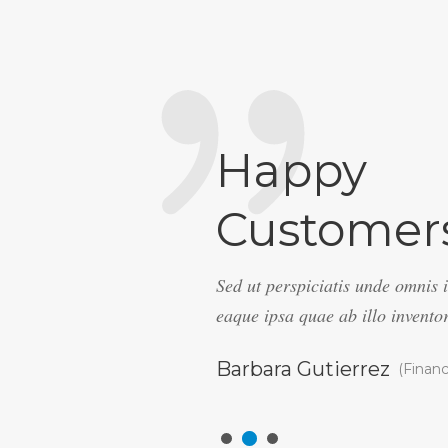
Happy
Customer
um deleniti atque corrupti
Sed ut perspiciatis unde omnis
in culpa qui officia deserunt
eaque ipsa quae ab illo inventor
Barbara Gutierrez
(Financ