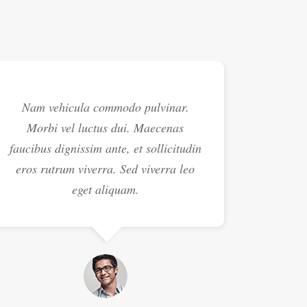
Nam vehicula commodo pulvinar.
Pellent
Morbi vel luctus dui. Maecenas
senectu
faucibus dignissim ante, et sollicitudin
ac turpi
eros rutrum viverra. Sed viverra leo
a
eget aliquam.