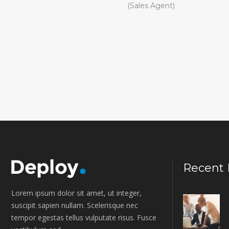
(Sales Agent)
Recent 
Lorem ipsum dolor sit amet, ut integer,
suscipit sapien nullam. Scelerisque nec
tempor egestas tellus vulputate risus. Fusce