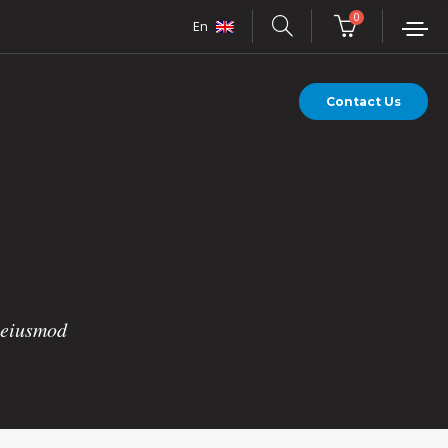
0
En
Contact Us
o eiusmod