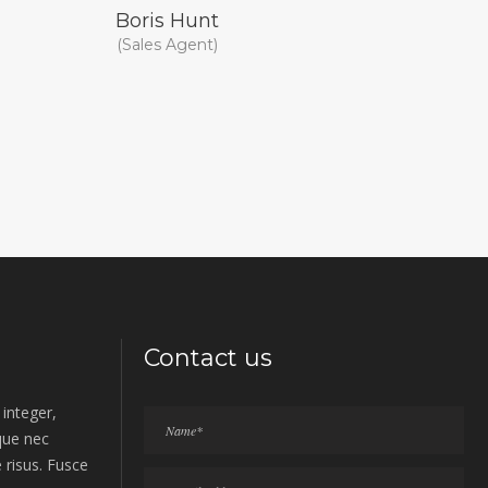
Boris Hunt
(Sales Agent)
Contact us
integer,
sque nec
 risus. Fusce