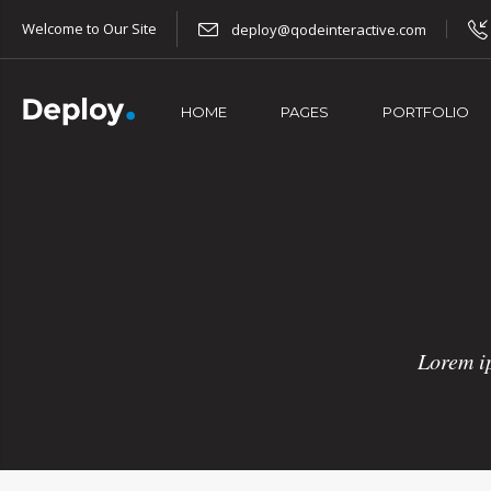
Welcome to Our Site
deploy@qodeinteractive.com
HOME
PAGES
PORTFOLIO
Lorem ip