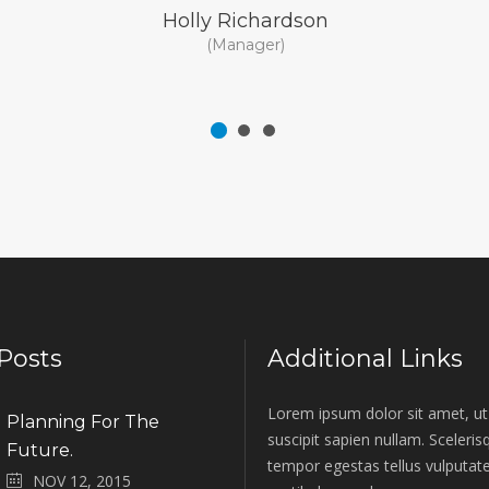
Holly Richardson
(Manager)
Posts
Additional Links
Lorem ipsum dolor sit amet, ut 
Planning For The
suscipit sapien nullam. Sceleri
Future.
tempor egestas tellus vulputate
NOV 12, 2015