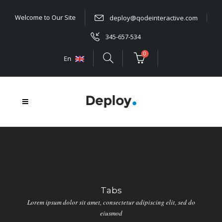
Welcome to Our Site
deploy@qodeinteractive.com
345-657-534
0
En
Tabs
Lorem ipsum dolor sit amet, consectetur adipiscing elit, sed do
eiusmod