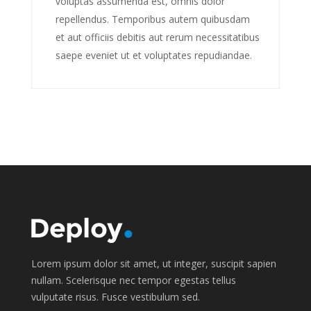
voluptas assumenda est, omnis dolor
repellendus. Temporibus autem quibusdam
et aut officiis debitis aut rerum necessitatibus
saepe eveniet ut et voluptates repudiandae.
Lorem ipsum dolor sit amet, ut integer, suscipit sapien
nullam. Scelerisque nec tempor egestas tellus
vulputate risus. Fusce vestibulum sed.